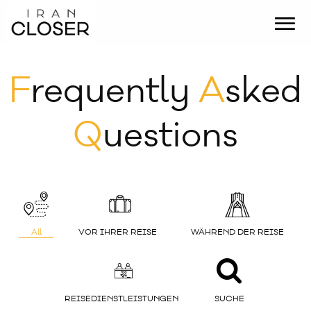
F
requently
A
sked
Q
uestions
All
VOR IHRER REISE
WÄHREND DER REISE
REISEDIENSTLEISTUNGEN
SUCHE